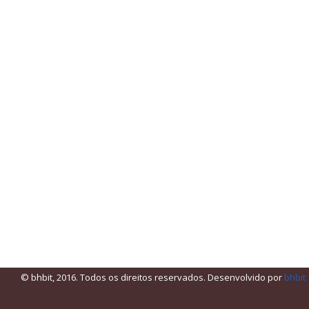
© bhbit, 2016. Todos os direitos reservados. Desenvolvido por
bhbit