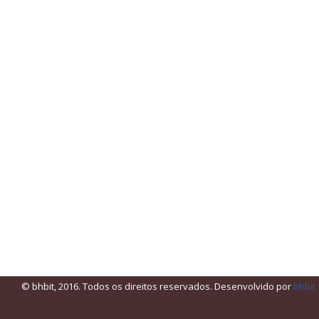
© bhbit, 2016. Todos os direitos reservados. Desenvolvido por
bhbit